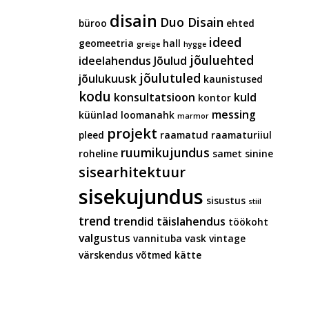
disain
Duo Disain
büroo
ehted
ideed
geomeetria
hall
greige
hygge
jõuluehted
ideelahendus
Jõulud
jõulutuled
jõulukuusk
kaunistused
kodu
konsultatsioon
kuld
kontor
messing
küünlad
loomanahk
marmor
projekt
pleed
raamatud
raamaturiiul
ruumikujundus
roheline
samet
sinine
sisearhitektuur
sisekujundus
sisustus
stiil
trend
trendid
täislahendus
töökoht
valgustus
vannituba
vask
vintage
värskendus
võtmed kätte