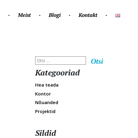
Meist
Blogi
Kontakt
Disainveeb
Kategooriad
Hea teada
Kontor
Nõuanded
Projektid
Sildid