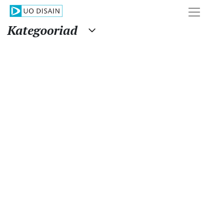
Kategooriad
Disainveeb